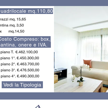
uadrilocale mq.110,80
rrazzi mq. 15,65
ntina mq. 3,50
x mq.14,50
Costo Compreso: box,
cantina, onere e IVA.
piano T. €.462.100,00
piano 1°.
€.450.300,00
 piano 2°.
€.463.700,00
 piano 3
°.
€.476.500,00
 piano 4
°.
€.490.300,00
Vedi la Tipologia