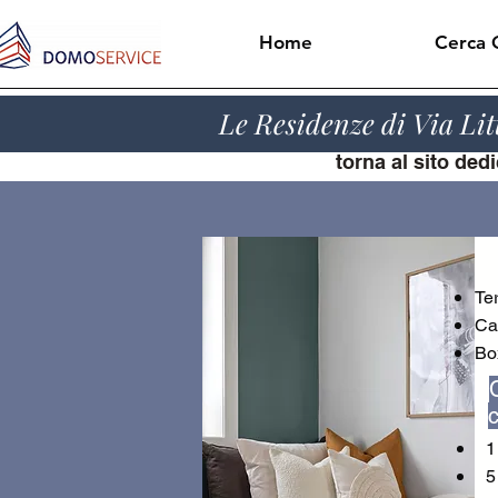
Home
Cerca 
Le Residenze di Via Li
torna al sito ded
Te
Ca
Bo
1 
5 