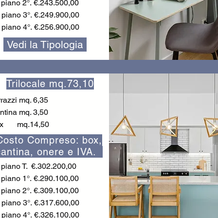
piano 2°.
€.243.500,00
 piano 3
°.
€.249.900,00
 piano 4
°.
€.256.900,00
Vedi la Tipologia
Trilocale mq.73,10
rrazzi mq. 6,35
ntina mq. 3,50
x mq.14,50
Costo Compreso: box,
cantina, onere e IVA.
piano T. €.302.200,00
piano 1°.
€.290.100,00
piano 2°.
€.309.100,00
 piano 3
°.
€.317.600,00
 piano 4
°.
€.326.100,00