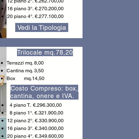
12 piano 2°.
€.262.700,00
16 piano 3
°.
€.270.200,00
20 piano 4
°.
€.277.100,00
Vedi la Tipologia
Trilocale mq.78,20
Terrazzi mq. 8,00
Cantina mq. 3,50
Box mq.14,50
Costo Compreso: box,
cantina, onere e IVA.
4 piano T. €.296.300,00
8 piano 1°.
€.321.900,00
12 piano 2°.
€.330.900,00
16 piano 3
°.
€.340.000,00
20 piano 4
°.
€.349.600,00