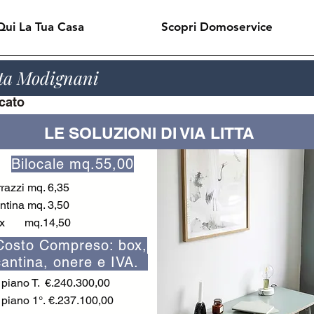
Qui La Tua Casa
Scopri Domoservice
tta Modignani
icato
LE SOLUZIONI DI VIA LITTA
Bilocale mq.55,00
rrazzi mq. 6,35
ntina mq. 3,50
x mq.14,50
Costo Compreso: box,
cantina, onere e IVA.
piano T. €.240.300,00
piano 1°.
€.237.100,00