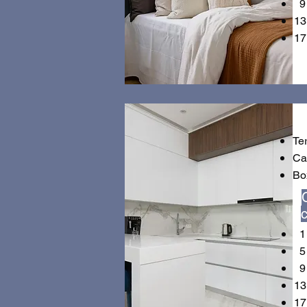
9 
13
17
Te
Ca
Bo
1 
5 
9 
13
17