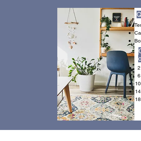
Q
Te
Ca
Bo
2 
6 
10
14
18