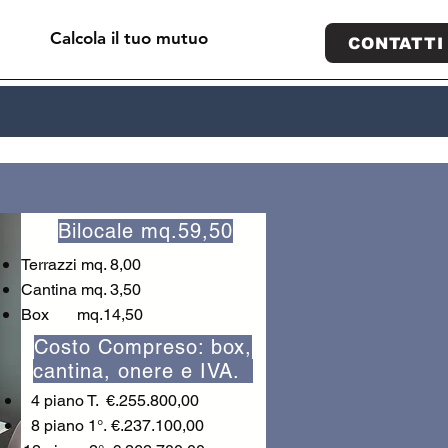
Calcola il tuo mutuo
CONTATTI
Bilocale mq.59,50
Terrazzi mq. 8,00
Cantina mq. 3,50
Box mq.14,50
Costo Compreso: box,
cantina, onere e IVA.
4 piano T. €.255.800,00
8 piano 1°.
€.237.100,00