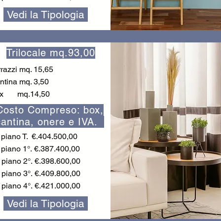
Vedi la Tipologia
Trilocale mq.93,00
rrazzi mq. 15,65
ntina mq. 3,50
x mq.14,50
Costo Compreso: box,
cantina, onere e IVA.
piano T. €.404.500,00
piano 1°.
€.387.400,00
 piano 2°.
€.398.600,00
 piano 3
°.
€.409.800,00
 piano 4
°.
€.421.000,00
Vedi la Tipologia